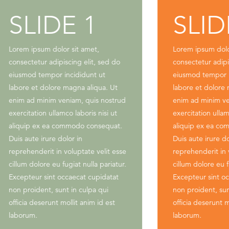
LIDE 1
SLIDE 
m ipsum dolor sit amet,
Lorem ipsum dolor sit am
ctetur adipiscing elit, sed do
consectetur adipiscing el
mod tempor incididunt ut
eiusmod tempor incididu
re et dolore magna aliqua. Ut
labore et dolore magna a
 ad minim veniam, quis nostrud
enim ad minim veniam, q
itation ullamco laboris nisi ut
exercitation ullamco labor
uip ex ea commodo consequat.
aliquip ex ea commodo 
aute irure dolor in
Duis aute irure dolor in
henderit in voluptate velit esse
reprehenderit in voluptat
m dolore eu fugiat nulla pariatur.
cillum dolore eu fugiat nu
pteur sint occaecat cupidatat
Excepteur sint occaecat 
roident, sunt in culpa qui
non proident, sunt in cul
ia deserunt mollit anim id est
officia deserunt mollit an
rum.
laborum.